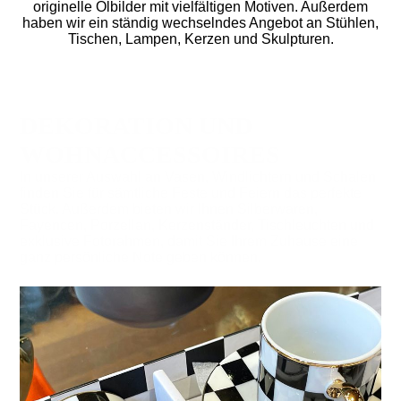
originelle Ölbilder mit vielfältigen Motiven. Außerdem
haben wir ein ständig wechselndes Angebot an Stühlen,
Tischen, Lampen, Kerzen und Skulpturen.
DEKORATION UND
WOHNACCESSOIRES
In unserer Auswahl an Vasen, Windlichtern und Schalen
finden Sie für sämtliche Feste und Feiern das perfekte
Stück. Außerdem bieten wir Ihnen Silberwaren,
Fayencen, Porzellan, Kerzenständer, Tischleuchten und
exklusive Fotorahmen, damit Sie Ihrem Zuhause eine
ganz persönliche Note geben können.