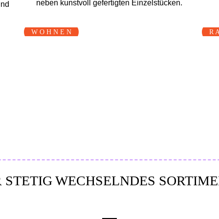
neben kunst­voll gefertigten Einzel­stücken.
und
W O H N E N
R 
 STETIG WECHSELNDES SORTIM