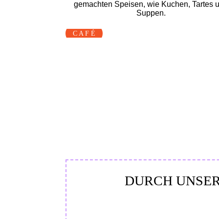
gemach­ten Speisen, wie Kuchen, Tartes 
Suppen.
C A F É
DURCH UNSER